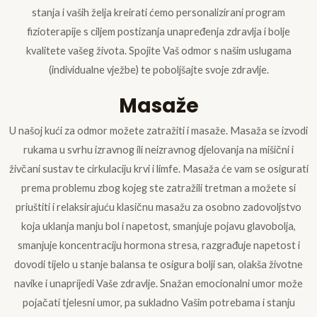
stanja i vaših želja kreirati ćemo personalizirani program
fizioterapije s ciljem postizanja unapređenja zdravlja i bolje
kvalitete vašeg života. Spojite Vaš odmor s našim uslugama
(individualne vježbe) te poboljšajte svoje zdravlje.
Masaže
U našoj kući za odmor možete zatražiti i masaže. Masaža se izvodi
rukama u svrhu izravnog ili neizravnog djelovanja na mišični i
živčani sustav te cirkulaciju krvi i limfe. Masaža će vam se osigurati
prema problemu zbog kojeg ste zatražili tretman a možete si
priuštiti i relaksirajuću klasičnu masažu za osobno zadovoljstvo
koja uklanja manju bol i napetost, smanjuje pojavu glavobolja,
smanjuje koncentraciju hormona stresa, razgrađuje napetost i
dovodi tijelo u stanje balansa te osigura bolji san, olakša životne
navike i unaprijedi Vaše zdravlje. Snažan emocionalni umor može
pojačati tjelesni umor, pa sukladno Vašim potrebama i stanju