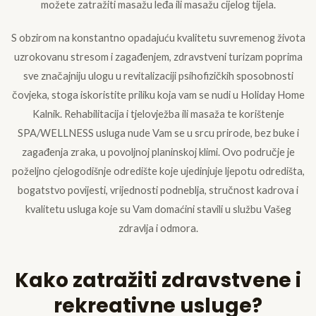
možete zatražiti masažu leđa ili masažu cijelog tijela. ​
S obzirom na konstantno opadajuću kvalitetu suvremenog života
uzrokovanu stresom i zagađenjem, zdravstveni turizam poprima
sve značajniju ulogu u revitalizaciji psihofizičkih sposobnosti
čovjeka, stoga iskoristite priliku koja vam se nudi u Holiday Home
Kalnik. Rehabilitacija i tjelovježba ili masaža te korištenje
SPA/WELLNESS usluga nude Vam se u srcu prirode, bez buke i
zagađenja zraka, u povoljnoj planinskoj klimi. Ovo područje je
poželjno cjelogodišnje odredište koje ujedinjuje ljepotu odredišta,
bogatstvo povijesti, vrijednosti podneblja, stručnost kadrova i
kvalitetu usluga koje su Vam domaćini stavili u službu Vašeg
zdravlja i odmora.​
Kako zatražiti zdravstvene i
rekreativne usluge?