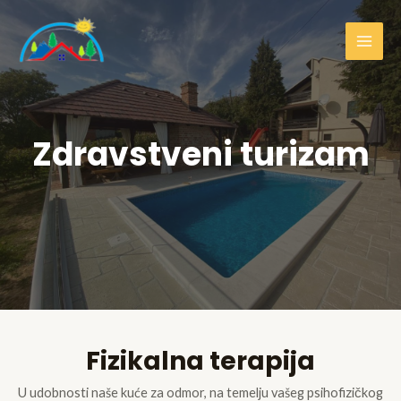
Zdravstveni turizam
Fizikalna terapija
U udobnosti naše kuće za odmor, na temelju vašeg psihofizičkog