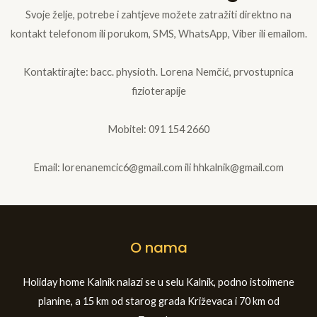
Svoje želje, potrebe i zahtjeve možete zatražiti direktno na
kontakt telefonom ili porukom, SMS, WhatsApp, Viber ili emailom.
Kontaktirajte: bacc. physioth. Lorena Nemčić, prvostupnica
fizioterapije
Mobitel: 091 154 2660
Email: lorenanemcic6@gmail.com ili hhkalnik@gmail.com
O nama
Holiday home Kalnik nalazi se u selu Kalnik, podno istoimene
planine, a 15 km od starog grada Križevaca i 70 km od